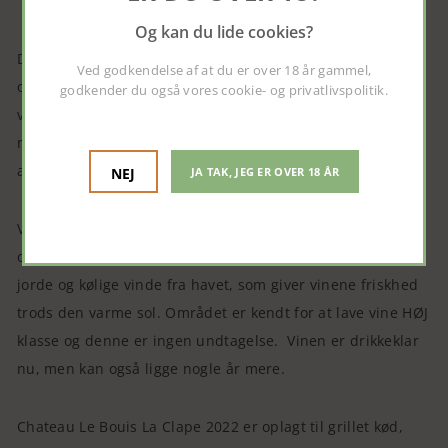
Og kan du lide cookies?
Duften byder på mørke kirsebær, solbær, middelhavsurter
Ved godkendelse af at du er over 18 år gammel,
og et strejf af peber. I smagen er den rund og
godkender du også vores
cookie- og privatlivspolitik
.
velstruktureret med modne tanniner og en fin balance
mellem frugt og krydderi. Eftersmagen er lang med noter
af lakrids og urter.
NEJ
JA TAK, JEG ER OVER 18 ÅR
Vinen kommer fra det kendte lille område La Clape-
området i Languedoc, et terroir der er kendt for kalkrige
jorde og kølige vinde fra havet, som giver vinene friskhed
trods den varme sol. Området er kendt for at lave vine HØJ
klasse og denne er ingen undtagelse. Vinen er drikkeklar
nu, men kan også ligge nogle år mere.
Chateau Le Bouis La Clape 2022 er oplagt til grillet kød,