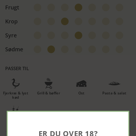
Frugt
Krop
Syre
Sødme
PASSER TIL
Fjerkræ & lyst
Grill & bøffer
Ost
Pasta & salat
kød
Tapas
ER DU OVER 18?