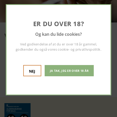
ER DU OVER 18?
Og kan du lide cookies?
Vininspiration
Ved godkendelse af at du er over 18 år gammel,
Vin til Flæskesteg
godkender du også vores
cookie- og privatlivspolitik
.
Vin til Julemad
Vin til Lam
Vin til Sushi
Vin til Laks
NEJ
JA TAK, JEG ER OVER 18 ÅR
Vin til Stenbiderrogn
Vin til Oksemørbrad
Vin til Pizza