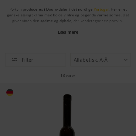
Portvin produceres i Douro-dalen i det nordlige
Portugal
. Her er et
ganske særligt klima med kolde vintre og bagende varme somre. Det
giver vinen den
sødme og dybde
, der kendetegner en portvin.
Portvin er et populært valg at servere til
dessert
og
oste
, men man kan
Læs mere
også drikke den som aperitif, til visse retter og for sig selv som
“flydende slik”.
Der findes forskellige typer af portvin, som har hver deres
SORTER
karakteristika.
Filter
Alfabetisk, A-Å
Ruby Port
dækker over et utal af portvinstyper med det tilfælles, at de
er lavet på mørke druer. Af hovedtyper kan blandt andet nævnes
13 varer
Vintage Port,
Late Bottled Vintage (LBV)
og Colheita Port.
Tawny Port
er den brunrøde portvin, der typisk har lagret i længere
tid. Den har sit navn fra det engelske ord for en gyldenbrun farve,
“tawny”. Denne type kan drikkes til mangt og meget, men er særligt
lækker til fede desserter.
White Port
er den helt lyse portvin, som er lavet på grønne druer. Det
er forskelligt, hvor længe den ligger på fad. Nyd den afkølet som
aperitif eller til ostebordet.