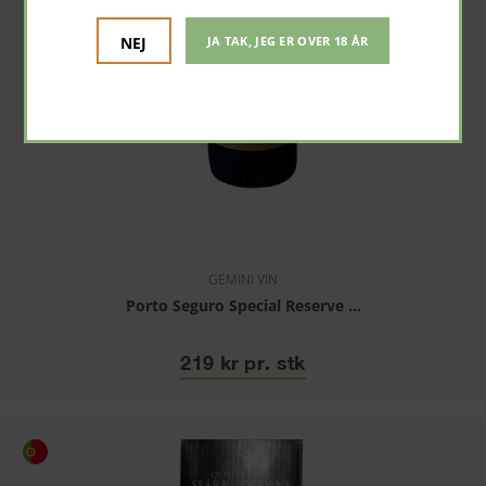
NEJ
JA TAK, JEG ER OVER 18 ÅR
GEMINI VIN
Porto Seguro Special Reserve ...
219 kr pr. stk