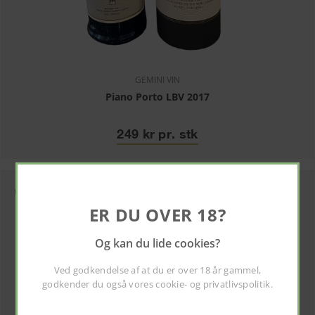
GEMINI VIN
Piano Porto LBV 2017
249 kr pr. stk
ER DU OVER 18?
Og kan du lide cookies?
Ved godkendelse af at du er over 18 år gammel,
godkender du også vores
cookie- og privatlivspolitik
.