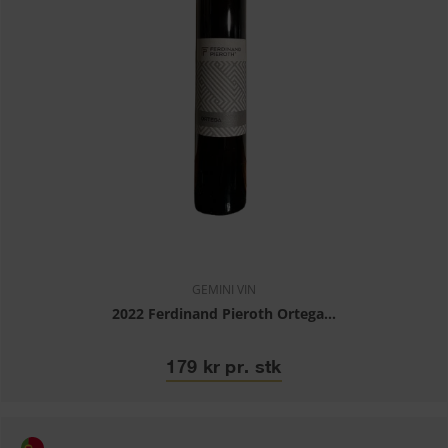
Udover portvin er
sherry
en anden klassiker i kategorien hedvin.
Sherry produceres i Andalusien i
Spanien
. Den kan ligeledes variere
meget i både smag og farve.
Har du brug for hjælp til at finde den rigtige portvin eller en anden
hedvin? Så tøv ikke med at ringe og få en snak med en af vores
professionelle vinkonsulenter.
GEMINI VIN
2022 Ferdinand Pieroth Ortega...
179 kr pr. stk