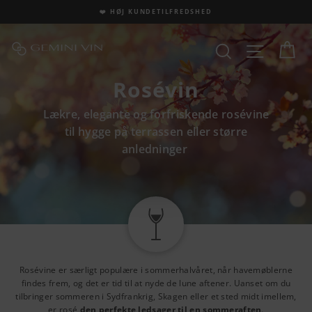
Fortsæt
J KUNDETILFREDSHED
📦 GRATIS LEVERIN
til
indhold
Ku
Site na
Søg
Rosévin
Lækre, elegante og forfriskende rosévine
til hygge på terrassen eller større
anledninger
Rosévine er særligt populære i sommerhalvåret, når havemøblerne
findes frem, og det er tid til at nyde de lune aftener. Uanset om du
tilbringer sommeren i Sydfrankrig, Skagen eller et sted midt imellem,
er rosé
den perfekte ledsager til en sommeraften
.