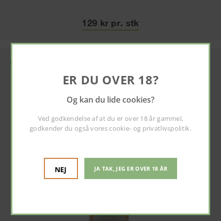
129 kr pr. stk
ER DU OVER 18?
Og kan du lide cookies?
Ved godkendelse af at du er over 18 år gammel,
godkender du også vores
cookie- og privatlivspolitik
.
NEJ
JA TAK, JEG ER OVER 18 ÅR