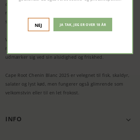
af tropiske frugter. I smagen er den livlig og balanceret
med frisk frugt, blød fylde og en ren eftersmag med et
strejf af mineralitet.
NEJ
JA TAK, JEG ER OVER 18 ÅR
Vinen kommer fra Western Cape, et område kendt for sin
mangfoldige vinproduktion, hvor Chenin Blanc især
udmærker sig ved sin alsidighed og friskhed.
Cape Root Chenin Blanc 2025 er velegnet til fisk, skaldyr,
salater og lyst kød, men fungerer også glimrende som
velkomstvin eller til en let frokost.
INFO