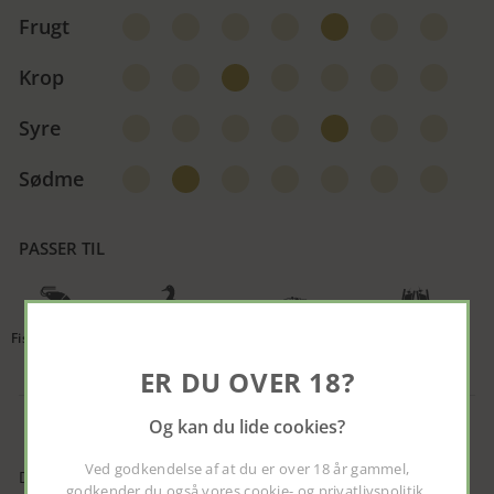
Frugt
Krop
Syre
Sødme
PASSER TIL
Fisk & skaldyr
Fjerkræ & lyst
Pasta & salat
Velkomst
kød
ER DU OVER 18?
Og kan du lide cookies?
Ved godkendelse af at du er over 18 år gammel,
Duften byder på modne pærer, ferskner, citrus og et hint
godkender du også vores
cookie- og privatlivspolitik
.