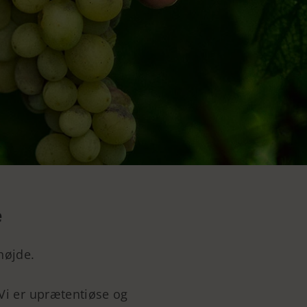
e
højde.
 Vi er uprætentiøse og