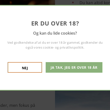
Du kan altid kon
ER DU OVER 18?
Og kan du lide cookies?
Ved godkendelse af at du er over 18 år gammel, godkender du
også vores
cookie- og privatlivspolitik
.
JA TAK, JEG ER OVER 18 ÅR
NEJ
ksomheden var kendt
 Pieroth slog sig
danskerne med
ænder, men fokus på