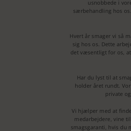
usnobbede i vores
særbehandling hos os. V
Hvert år smager vi så m
sig hos os. Dette arbej
det væsentligt for os, 
Har du lyst til at sm
holder året rundt. Vo
private o
Vi hjælper med at finde
medarbejdere, vine til
smagsgaranti, hvis du m