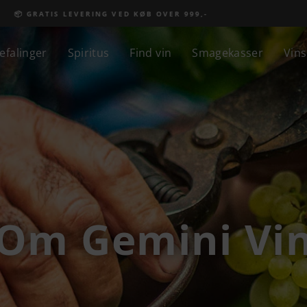
❤️ HØJ KUNDETILFREDSHED
efalinger
Spiritus
Find vin
Smagekasser
Vin
Om Gemini Vi