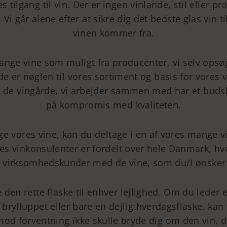
 tilgang til vin. Der er ingen vinlande, stil eller pr
i går alene efter at sikre dig det bedste glas vin 
vinen kommer fra.
ange vine som muligt fra producenter, vi selv ops
de er nøglen til vores sortiment og basis for vores v
at de vingårde, vi arbejder sammen med har et buds
på kompromis med kvaliteten.
age vores vine, kan du deltage i en af vores mange
res vinkonsulenter er fordelt over hele Danmark, hvo
g virksomhedskunder med de vine, som du/I ønsker
 den rette flaske til enhver lejlighed. Om du leder ef
 brylluppet eller bare en dejlig hverdagsflaske, kan 
od forventning ikke skulle bryde dig om den vin, d