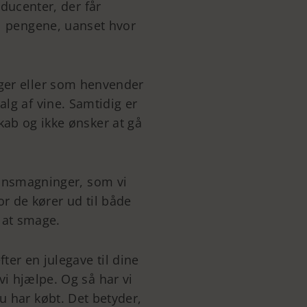
oducenter, der får
til pengene, uanset hvor
øger eller som henvender
alg af vine. Samtidig er
kab og ikke ønsker at gå
 vinsmagninger, som vi
r de kører ud til både
 at smage.
ter en julegave til dine
vi hjælpe. Og så har vi
u har købt. Det betyder,