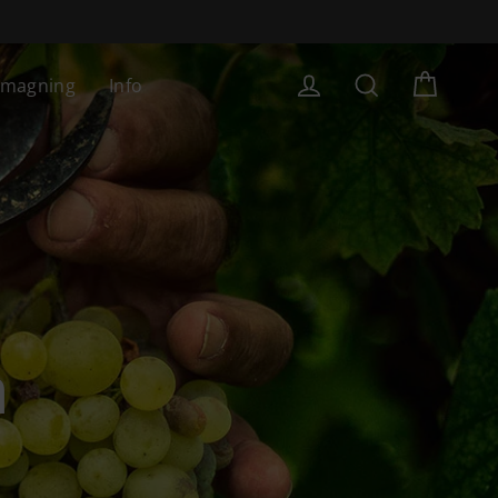
Kurv
smagning
Info
Log ind
Søg
n