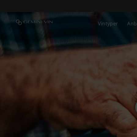
Fortsæt
til
indhold
Vintyper
Anb