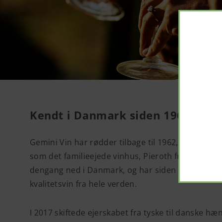
Kendt i Danmark siden 1962
Gemini Vin har rødder tilbage til 1962, hvor vir
som det familieejede vinhus, Pieroth fra Tyskland.
dengang ned i Danmark, og har siden forsynet 
kvalitetsvin fra hele verden.
I 2017 skiftede ejerskabet fra tyske til danske h