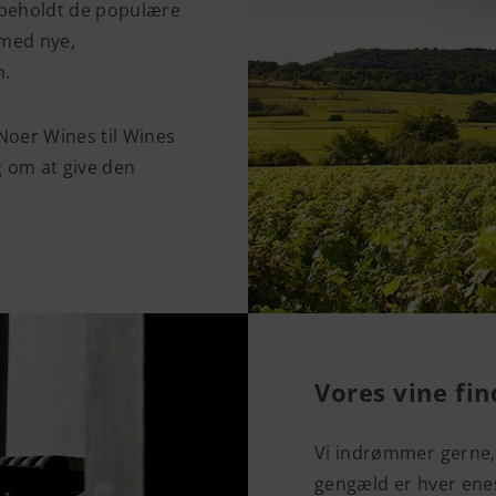
bibeholdt de populære
 med nye,
n.
 Noer Wines til Wines
g om at give den
Vores vine fin
Vi indrømmer gerne, a
gengæld er hver enest