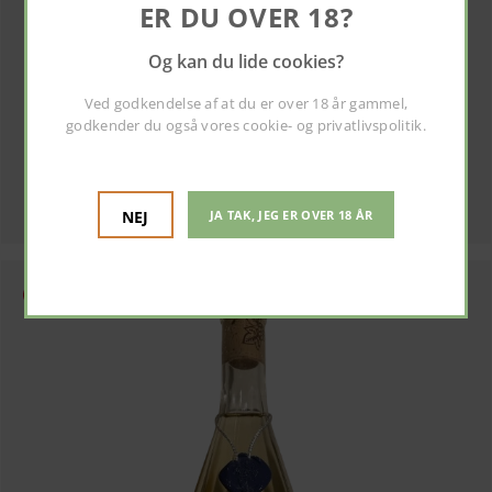
ER DU OVER 18?
Og kan du lide cookies?
Ved godkendelse af at du er over 18 år gammel,
GEMINI VIN
godkender du også vores
cookie- og privatlivspolitik
.
Präsidenten Gold Sekt Riesling
179 kr pr. stk
NEJ
JA TAK, JEG ER OVER 18 ÅR