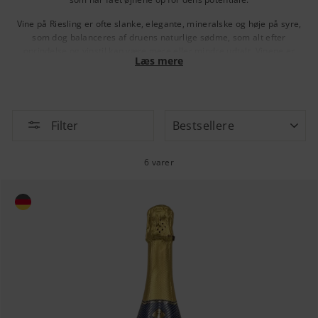
Vine på Riesling er ofte slanke,
elegante, mineralske og høje på syre,
som dog balanceres af druens naturlige sødme, som alt efter
oprindelse og vinstil kan være mere eller mindre udtalt. Vinene er
Læs mere
meget madvenlige og kan lagre længe.
Som ung vin har Riesling friske, florale aromaer med noter af lime,
grape, citron, æble og en snert af blomsterhonning. Ofte udvikles med
alderen petroleumsagtige noter.
SORTER
Filter
Bestsellere
6 varer