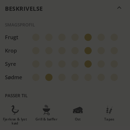
BESKRIVELSE
SMAGSPROFIL
Frugt
Krop
Syre
Sødme
PASSER TIL
Fjerkræ & lyst
Grill & bøffer
Ost
Tapas
kød