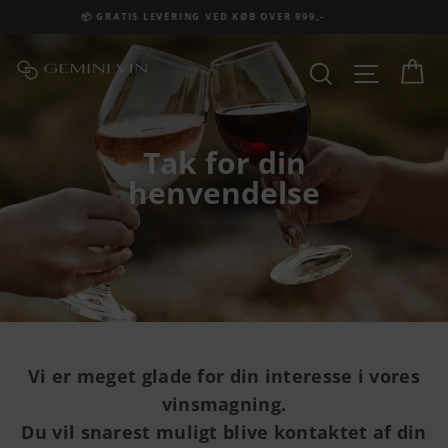
Fortsæt
ØB OVER 999,-
❤️ HØJ KUNDETILFREDSH
til
indhold
Ku
Site na
Søg
Tak for din
henvendelse
Vi er meget glade for din interesse i vores
vinsmagning.
Du vil snarest muligt blive kontaktet af din