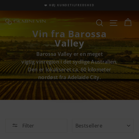
Fortsæt
❤️ HØJ KUNDETILFREDSHED
til
indhold
Ku
Site na
Søg
Vin fra Barossa
Valley
Barossa Valley er en meget
vigtig vinregion i det sydlige Australien.
Den er lokaliseret ca. 60 kilometer
nordøst fra Adelaide City.
SORTER
Filter
Bestsellere