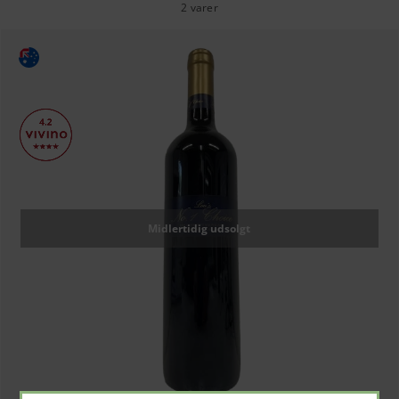
2 varer
Midlertidig udsolgt