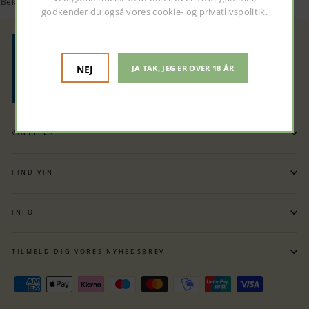
Beklager, vi har pt. ingen varer i denne kategori
godkender du også vores
cookie- og privatlivspolitik
.
NEJ
JA TAK, JEG ER OVER 18 ÅR
VINTYPER
FIND VIN
INFO
TILMELD DIG VORES NYHEDSBREV