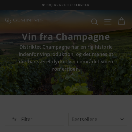
Fortsæt
❤️ HØJ KUNDETILFREDSHED
til
indhold
Ku
Site na
Søg
Vin fra Champagne
Distriktet Champagne har en rig historie
indenfor vinproduktion, og det menes at
der har været dyrket vin i området siden
romertiden.
SORTER
Filter
Bestsellere