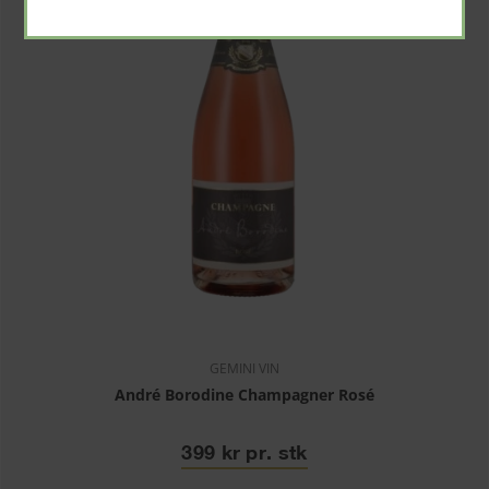
GEMINI VIN
André Borodine Champagner Rosé
399 kr pr. stk